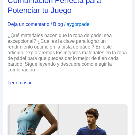
Combinación Perfecta para
Potenciar tu Juego
Deja un comentario
/
Blog
/
aygorpadel
¿Qué materiales hacen que la ropa de pádel sea
excepcional? ¿Cuál es la clave para lograr un
rendimiento óptimo en la pista de pádel? En este
artículo, exploraremos los mejores materiales en la ropa
de pádel para que puedas dar lo mejor de ti en cada
partido. Sigue leyendo y descubre cómo elegir la
combinación
Leer más »
Todo
sobre
como
elegir
la