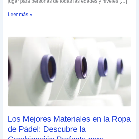
jugar para personas de todas las edades y niveles […]
Leer más »
Los
Mejores
Materiales
en
la
Ropa
de
Pádel:
Descubre
la
Combinación
Perfecta
para
Potenciar
Los Mejores Materiales en la Ropa
tu
de Pádel: Descubre la
Juego