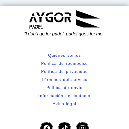
“I don´t go for
padel,
padel
goes for me”
Quiénes somos
Política de reembolso
Política de privacidad
Términos del servicio
Política de envío
Información de contacto
Aviso legal
F
T
I
a
i
n
c
k
s